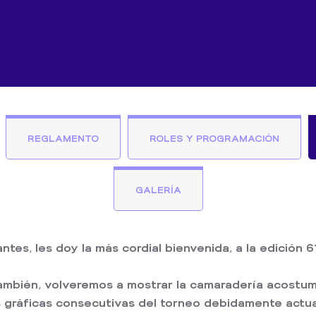
REGLAMENTO
ROLES Y PROGRAMACIÓN
GALERÍA
, les doy la más cordial bienvenida, a la edición 61
también, volveremos a mostrar la camaradería acostu
as gráficas consecutivas del torneo debidamente actua