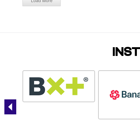
Load More
INS