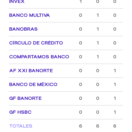
INVEX
1
0
0
BANCO MULTIVA
0
1
0
BANOBRAS
0
1
0
CÍRCULO DE CRÉDITO
0
1
0
COMPARTAMOS BANCO
0
1
0
AF XXI BANORTE
0
0
1
BANCO DE MÉXICO
0
0
1
GF BANORTE
0
0
1
GF HSBC
0
0
1
TOTALES
6
6
6