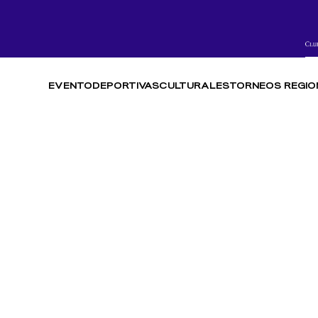
EVENTO
DEPORTIVAS
CULTURALES
TORNEOS REGIO
SOLISTAS V
NFORMACIÓN