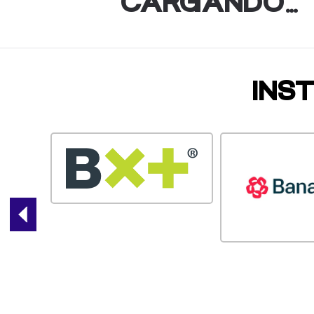
CARGANDO…
INS