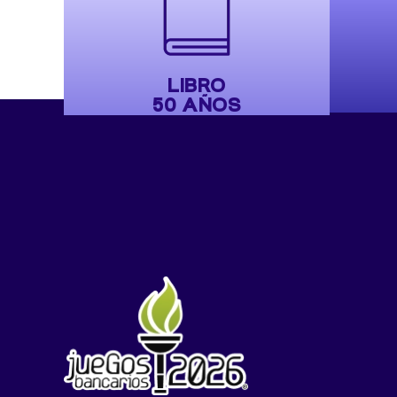
LIBRO
50 AÑOS