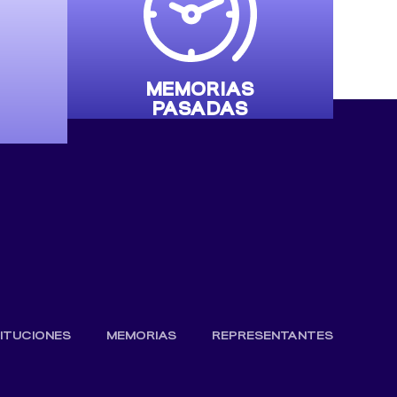
MEMORIAS
PASADAS
TITUCIONES
MEMORIAS
REPRESENTANTES