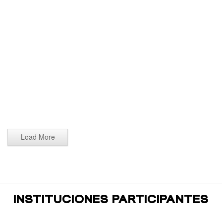
Boliche 2026 (923)
Boliche 2026 (922)
Boliche 2026 (921)
Boliche 2026 (920)
Boliche 2026 (919)
Boliche 2026 (918)
Boliche 2026 (917)
Boliche 2026 (916)
Load More
INSTITUCIONES PARTICIPANTES