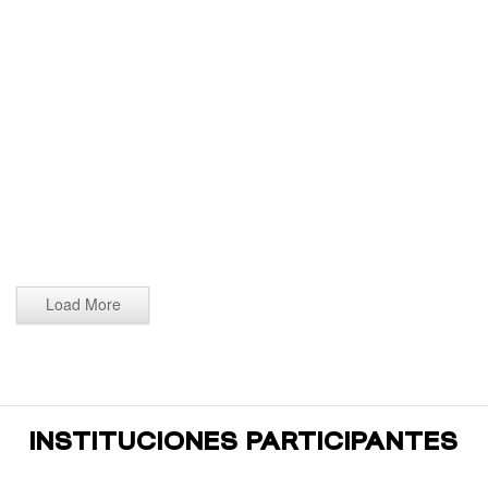
Danza folklórica 2026 (240)
Danza folklórica 2026 (239)
Danza folklórica 2026 (238)
Danza folklórica 2026 (237)
Danza folklórica 2026 (236)
Danza folklórica 2026 (235)
Danza folklórica 2026 (234)
Danza folklórica 2026 (233)
Load More
INSTITUCIONES PARTICIPANTES