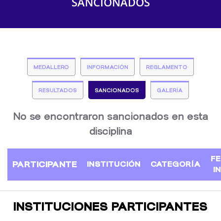
SANCIONADOS
MEDALLERO
INFORMACIÓN
REGLAMENTO
RESULTADOS
SANCIONADOS
GALERÍA
No se encontraron sancionados en esta
disciplina
F
PARTICIPANTE
INSTITUCIÓN
CATEGORÍA
I
INSTITUCIONES PARTICIPANTES