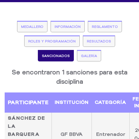
MEDALLERO
INFORMACIÓN
REGLAMENTO
ROLES Y PROGRAMACIÓN
RESULTADOS
SANCIONADOS
GALERÍA
Se encontraron 1 sanciones para esta
disciplina
F
PARTICIPANTE
INSTITUCIÓN
CATEGORÍA
I
SÁNCHEZ DE
LA
2
BARQUERA
GF BBVA
Entrenador
0