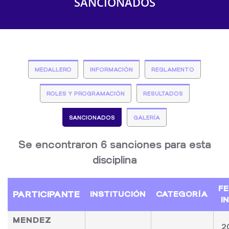
SANCIONADOS
MEDALLERO
INFORMACIÓN
REGLAMENTO
ROLES Y PROGRAMACIÓN
RESULTADOS
SANCIONADOS
GALERÍA
Se encontraron 6 sanciones para esta
disciplina
F
PARTICIPANTE
INSTITUCIÓN
CATEGORÍA
I
MENDEZ
2