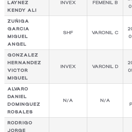
LAYNEZ
INVEX
FEMENIL B
0
KENDY ALI
ZUÑIGA
GARCIA
2
SHF
VARONIL C
MIGUEL
0
ANGEL
GONZALEZ
HERNANDEZ
2
INVEX
VARONIL D
VICTOR
0
MIGUEL
ALVARO
DANIEL
N/A
N/A
DOMINGUEZ
ROSALES
RODRIGO
JORGE