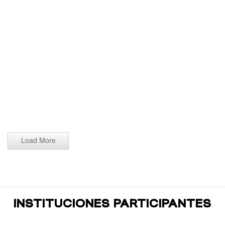
Ballroom Dance 2026 (230)
Ballroom Dance 2026 (229)
Ballroom Dance 2026 (228)
Ballroom Dance 2026 (227)
Ballroom Dance 2026 (226)
Ballroom Dance 2026 (225)
Ballroom Dance 2026 (224)
Ballroom Dance 2026 (223)
Load More
INSTITUCIONES PARTICIPANTES