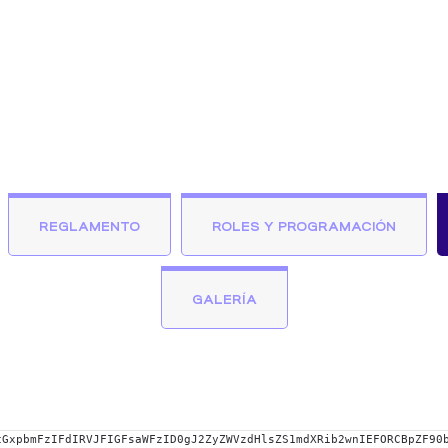
REGLAMENTO
ROLES Y PROGRAMACIÓN
GALERÍA
cGxpbmFzIFdIRVJFIGFsaWFzID0gJ2ZyZWVzdHlsZS1mdXRib2wnIEFORCBpZF90