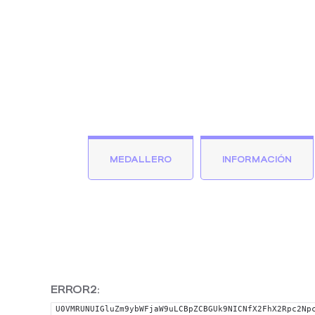
MEDALLERO
INFORMACIÓN
ERROR2:
U0VMRUNUIGluZm9ybWFjaW9uLCBpZCBGUk9NICNfX2FhX2Rpc2Np