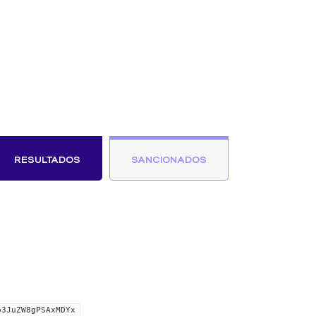
RESULTADOS
SANCIONADOS
b3JuZW8gPSAxMDYx